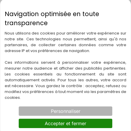
Nos dernières actualités
Nous utilisons des cookies pour améliorer votre expérience sur
notre site. Ces technologies nous permettent, ainsi qu'à nos
partenaires, de collecter certaines données comme votre
adresse IP et vos préférences de navigation.
Ces informations servent à personnaliser votre expérience,
mesurer notre audience et afficher des publicités pertinentes.
Les cookies essentiels au fonctionnement du site sont
automatiquement activés. Pour tous les autres, votre accord
est nécessaire. Vous gardez le contrôle : acceptez, refusez ou
modifiez vos préférences à tout moment via les paramètres de
cookies.
Personnaliser
Installation de 6 panneaux solaires à
Accepter et fermer
Martignas sur jalle