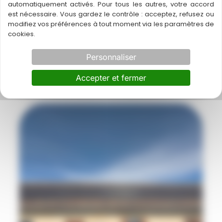
automatiquement activés. Pour tous les autres, votre accord
est nécessaire. Vous gardez le contrôle : acceptez, refusez ou
modifiez vos préférences à tout moment via les paramètres de
cookies.
Personnaliser
Installation de 6 panneaux solaires à
Accepter et fermer
Martignas sur jalle