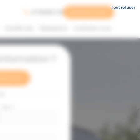
Tout refuser
07 49 58 21 33
Demande de devis
Chauffe-eau
Réalisations
Contactez-nous
nformation ?
 58 21 33
ou
Nom
*