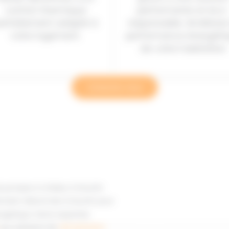
confort thermique
performante et éco
arfaitement adapté à
responsable. Améliorez
votre logement.
performance énergéti
de votre habitation.
Contactez-nous
 de pompes à chaleur à Hourtin
rvient désormais à Hourtin pour
rgétique. Notre expertise
aux solutions de
climatisation