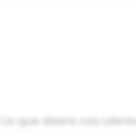
de technique et
Proposition et d
diagnostic
détaillé
ite sur site est réalisée pour
Nous vous soumettons une
er les relevés nécessaires et
personnalisée, accompagnée d
nner précisément votre future
clair et transparent, incluant 
installation.
financières éligibles.
Ce que disent nos client