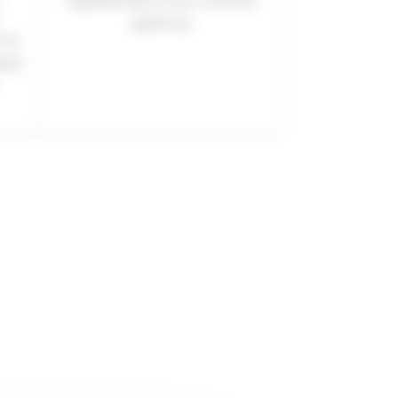
rapidement d’un confort
-
optimal.
 la
que