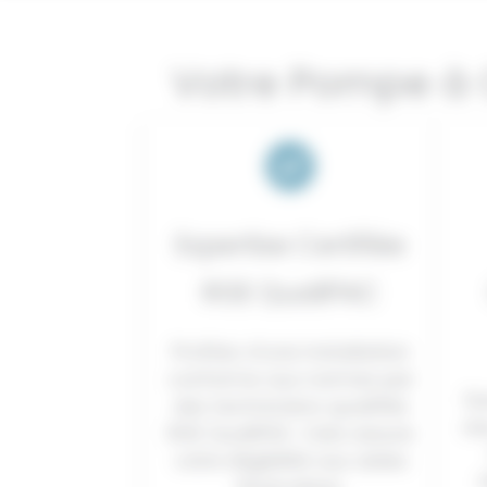
Votre Pompe à C
Expertise Certifiée
RGE QualiPAC
Profitez d’une installation
conforme aux normes par
Qu
des techniciens qualifiés
ea
RGE QualiPAC. Cela assure
votre éligibilité aux aides