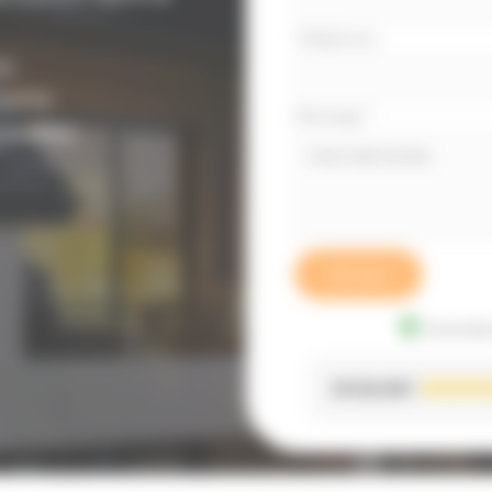
Téléphone
r.
mante.
Message
*
ssibles.
Envoyer
Données
EXCELLENT