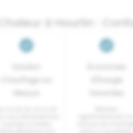
haleur à Hourtin : Conf
Solution
Économies
Chauffage sur
d’Énergie
Mesure
Garanties
e ce soit air-air ou air-
Réduisez
u, nous dimensionnons
significativement vo
la pompe à chaleur
factures de chauffa
idéale. Bénéficiez d’un
grâce à une solutio