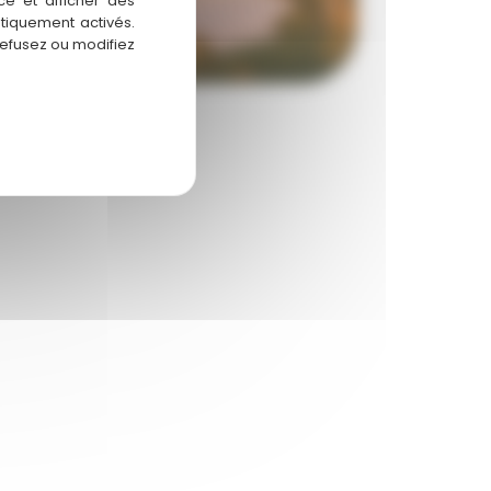
ce et afficher des
atiquement activés.
refusez ou modifiez
ion