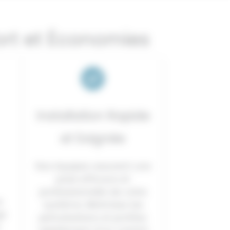
ort et Économies
Installation Rapide
et Soignée
Nos équipes assurent une
pose efficace et
professionnelle de votre
s
système. Minimisez les
ge
perturbations et profitez
n