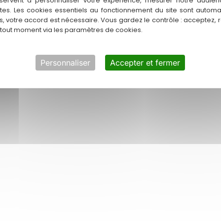
servent à personnaliser votre expérience, mesurer notre audien
, variations thermiques
ntes. Les cookies essentiels au fonctionnement du site sont autom
ment votre système de
es, votre accord est nécessaire. Vous gardez le contrôle : acceptez, 
 tout moment via les paramètres de cookies.
ation en un cocon de confort
Personnaliser
Accepter et fermer
e étude personnalisée et
es énergétiques.
tre processus d’intervent