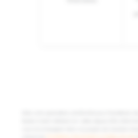
financières.
p
EDM, votre spécialiste certifié RGE pour l’installation
Basée à Saint-Médard-en-Jalles depuis 2014, EDM inte
vous accompagner dans vos projets de transition éne
s’étend de
l'installation de pompes à chaleur air-eau