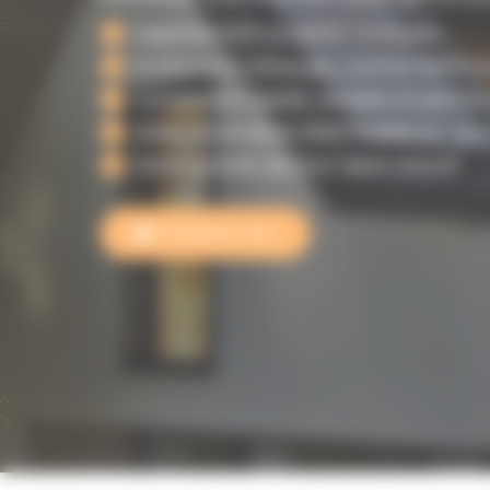
Expertise RGE QualiPAC à Hourtin.
Économies d’énergie, confort été/hive
Installation rapide, durable et perfor
Aides financières MaPrimeRénov’ acce
Devis gratuit, service client réactif.
Contactez-nous