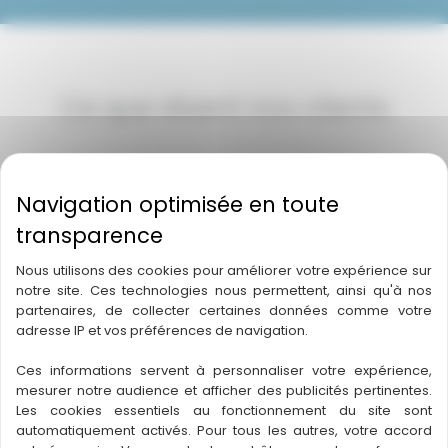
Ce que disent nos clients
Nous utilisons des cookies pour améliorer votre expérience sur
Nos dernières actualités
notre site. Ces technologies nous permettent, ainsi qu'à nos
partenaires, de collecter certaines données comme votre
adresse IP et vos préférences de navigation.
Ces informations servent à personnaliser votre expérience,
mesurer notre audience et afficher des publicités pertinentes.
Les cookies essentiels au fonctionnement du site sont
automatiquement activés. Pour tous les autres, votre accord