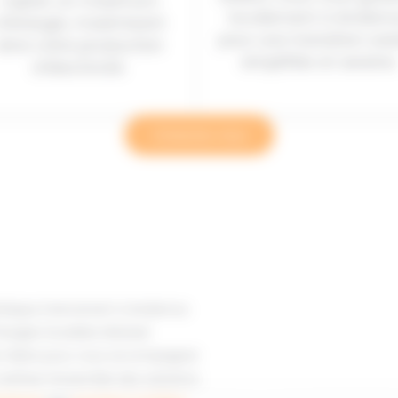
capter un maximum
localement à Andern
d’énergie, maximisant
pour une transition sola
ainsi votre production
simplifiée et sereine.
d’électricité.
Contactez-nous
oltaïque intervenant à Andernos
nergies Durables Mickael
es-Bains pour vous accompagner
maîtrise l’ensemble des solutions