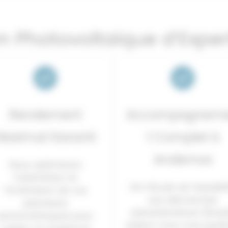
on Photovoltaïque d’Expe
Rendement
Accompagnem
Maximal Garanti
t Complet à
Andernos
Nous optimisons
l’orientation et
De l’étude de faisabili
l’inclinaison de vos
aux démarches
panneaux
administratives (Enedi
photovoltaïques pour
aides), nous vous guid