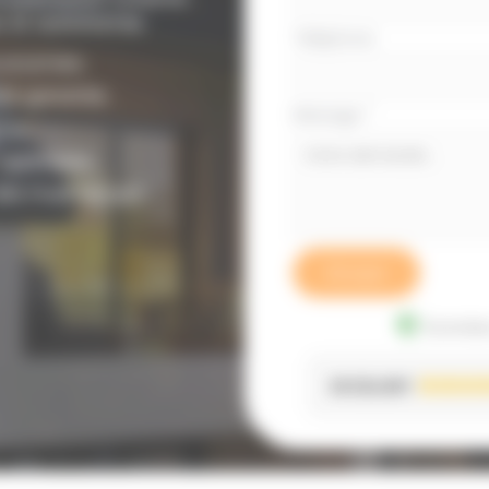
s et autonomie.
Téléphone
économies.
té garantie.
Message
*
nos.
 optimisée.
dès maintenant.
Envoyer
Données
EXCELLENT