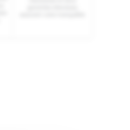
robustesse et leurs
os
garanties étendues,
ire
assurant votre tranquillité.