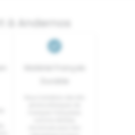
rt à Andernos
en
Matériel Français
Durable
Nous installons des kits
photovoltaïques de
té
marques françaises
comme AirSolar,
s,
reconnues pour leur
ons