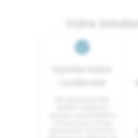
Votre Soluti
Expertise Solaire
Certifiée RGE
Nos techniciens RGE
QualiPV à Andernos
assurent une installation
conforme aux normes,
garantissant sécurité et