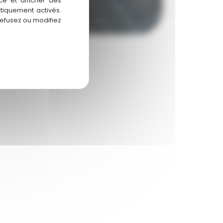
ce et afficher des
atiquement activés.
refusez ou modifiez
ion