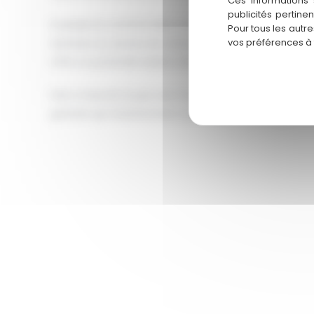
Ces informations 
publicités pertine
À Andernos comme dans toute la Gironde, nous met
Pour tous les autr
vos préférences à
territoire au service de votre projet énergétique. Le 
offre un potentiel solaire intéressant… autant en prof
Prêt à franchir le pas vers l’autoconsommation ? C
gratuite qui transformera votre vision de l’énergie d
No