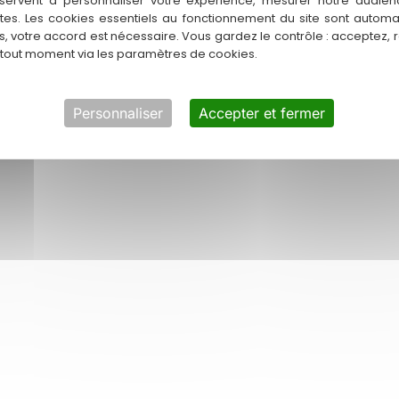
servent à personnaliser votre expérience, mesurer notre audien
ntes. Les cookies essentiels au fonctionnement du site sont autom
tons notre connaissance du
es, votre accord est nécessaire. Vous gardez le contrôle : acceptez, 
 tout moment via les paramètres de cookies.
climat océanique de la région
iter intelligemment !
Personnaliser
Accepter et fermer
ontactons-nous pour une étude
omestique.
tre processus d’intervent