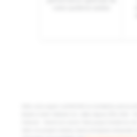
performance optimale de
votre système solaire.
EDM, votre expert certifié RGE en installation photov
Basée à Saint-Médard-en-Jalles depuis 2014, EDM – É
Duboué – étend son savoir-faire jusqu’à Andernos-l
dans vos projets solaires. Notre entreprise artisanale 