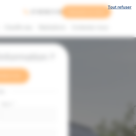
Tout refuser
07 49 58 21 33
Demande de devis
Chauffe-eau
Réalisations
Contactez-nous
nformation ?
 58 21 33
ou
Nom
*