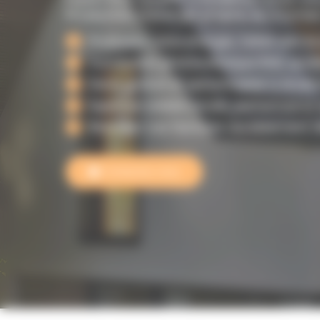
Production d’énergie propre, économie
Produisez votre énergie, faites des 
Installation photovoltaïque RGE, quali
Devis gratuit et personnalisé à Ander
Expertise solaire locale, performance
Réduisez vos factures durablement 
Contactez-nous