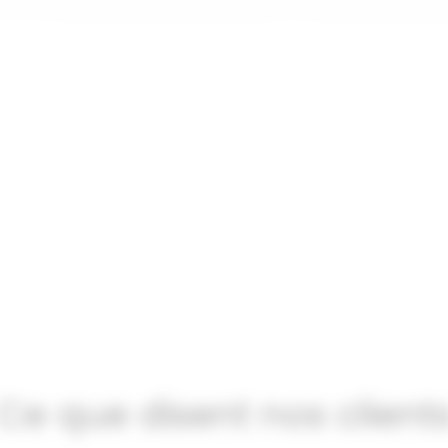
e Personnalisée &
Installation Certi
Devis
Raccordeme
e technique sur site permet de
Nos techniciens qualifiés RGE 
nner précisément votre future
l’installation complète des pa
on. Nous vous présentons ensuite
leur raccordement électrique
osition détaillée avec un devis
accompagnent dans les dé
clair et transparent.
administratives nécessai
Ce que disent nos client