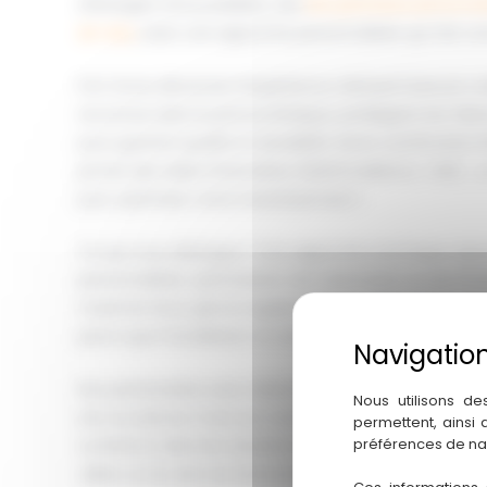
d’énergies renouvelables, des
kits panneaux photovol
air-eau
, avec une approche personnalisée qui fait not
Fort d’une décennie d’expérience, Mickael Duboué a 
reconnue dans le photovoltaïque, privilégiant les fab
pour garantir qualité et durabilité. Notre certification
portes des aides financières (MaPrimeRénov’, CEE)… 
pour optimiser votre investissement !
Ce qui nous distingue ? Une approche technique rigou
personnalisée, optimisation de l’orientation et de l’i
maximal. Nous gérons également vos démarches admin
parce que l’installation ne doit pas être un parcours
Nos partenariats avec Atlantic nous permettent d’offr
Nous utilisons de
ans sur pièces, 5 ans sur compresseur. Une tranquillité
permettent, ainsi
préférences de na
confiance dans les solutions que nous installons, qu
Jalles ou lors de nos interventions sur le Bassin d’Arc