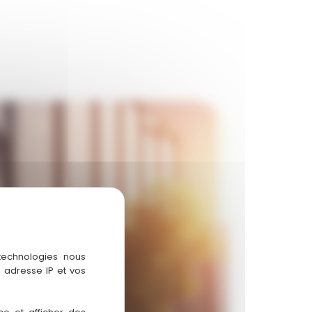
 technologies nous
 adresse IP et vos