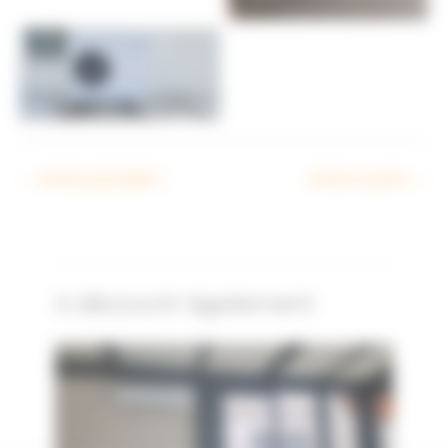
MESPLE
←
Article précédent
Article suivant
→
A découvrir également