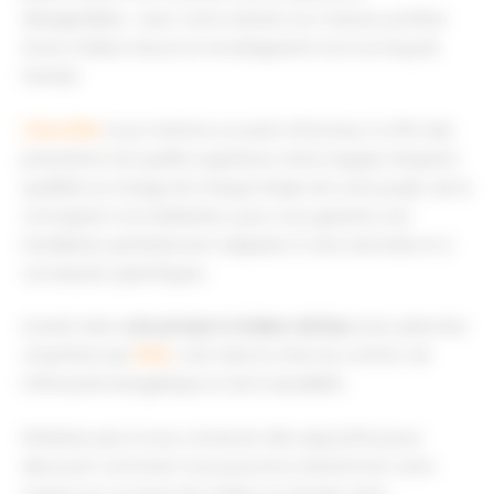
désagréables : avec notre solution sur mesure, profitez
d’une chaleur douce et enveloppante tout au long de
l’année.
Chez EDM
, nous mettons un point d’honneur à offrir des
prestations de qualité supérieure. Notre équipe d’experts
qualifiés se charge de chaque étape de votre projet, de la
conception à la réalisation, pour vous garantir une
installation parfaitement adaptée à votre domicile et à
vos besoins spécifiques.
Investir dans
une pompe à chaleur air/eau
avec plancher
chauffant par
EDM
, c’est faire le choix du confort, de
l’efficacité énergétique et de la durabilité.
N’hésitez pas à nous contacter
dès aujourd’hui pour
découvrir comment nous pouvons transformer votre