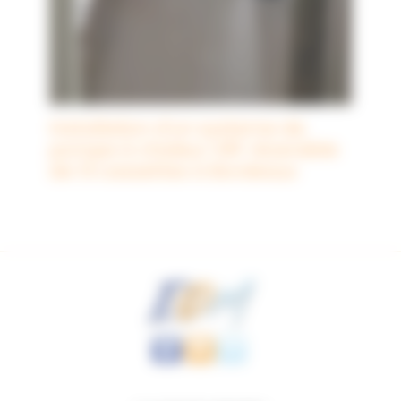
Installation d’un systeme de
pompe à chaleur VRF réversible
de 13 cassettes à Bordeaux