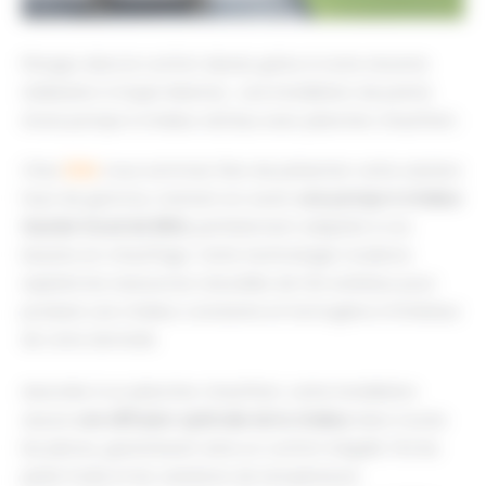
Plongez dans le confort absolu grâce à notre récente
réalisation à Gujan Mestras : une installation de pointe
d’une pompe à chaleur air/eau avec plancher chauffant.
Chez
EDM
, nous sommes fiers de présenter cette solution
haut de gamme, mettant en avant
une pompe à chaleur
Saunier Duval de 8KW,
parfaitement adaptée à vos
besoins en chauffage. Cette technologie moderne
exploite les ressources naturelles de l’air extérieur pour
produire une chaleur constante et homogène à l’intérieur
de votre domicile.
Associée à un plancher chauffant, cette installation
assure
une diffusion optimale de la chaleur
dans toutes
les pièces, garantissant ainsi un confort inégalé. Fini les
pieds froids et les variations de température