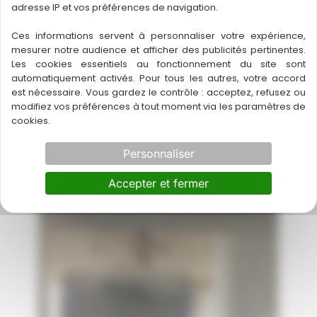
adresse IP et vos préférences de navigation.
Ces informations servent à personnaliser votre expérience,
mesurer notre audience et afficher des publicités pertinentes.
Les cookies essentiels au fonctionnement du site sont
automatiquement activés. Pour tous les autres, votre accord
est nécessaire. Vous gardez le contrôle : acceptez, refusez ou
modifiez vos préférences à tout moment via les paramètres de
cookies.
Installation d’un systeme de
climatisation réversible Bi-split à
Personnaliser
Bordeaux
Accepter et fermer